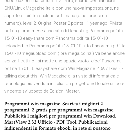
pubblicazioni una tantum. Tra l'altro, stiamo per rilanciare
GNU/Linux Magazine Italia con una nuova impostazione, ne
saprete di più tra qualche settimana (e nel prossimo
numero). level 2. Original Poster 2 points · 1 year ago. Rivista
pdf ita giorno-mese-anno sito di filehosting Panorama pdf ita
15- 01-10 easy-share.com Panorama pdf ita 15- 01-10
uploaded.to Panorama pdf ita 15- 01-10 ul.to Panorama pdf ita
15-01-10 megaupload.com ( ora mega.co.nz ) Va bene anche
senza il trattino - si mette uno spazio vuoto. cioe' Panorama
pdf ita 15 01 10 easy-share.com Win Magazine. 4,697 likes · 7
talking about this. Win Magazine è la rivista di informatica e
tecnologia più venduta in Italia. Un progetto editoriale unico e
vincente sviluppato da Edizioni Master.
Programmi win magazine. Scarica i migliori 2
programmi, 2 gratis per programmi win magazine.
Pubblicità I migliori per programmi win Download.
MartView 2.52 Ufficio › PDF Tool. Pubblicazioni
indipendenti in formato ebook; in rete si possono