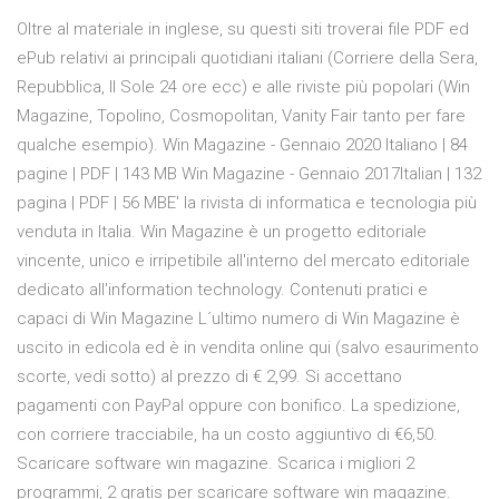
Oltre al materiale in inglese, su questi siti troverai file PDF ed
ePub relativi ai principali quotidiani italiani (Corriere della Sera,
Repubblica, Il Sole 24 ore ecc) e alle riviste più popolari (Win
Magazine, Topolino, Cosmopolitan, Vanity Fair tanto per fare
qualche esempio). Win Magazine - Gennaio 2020 Italiano | 84
pagine | PDF | 143 MB Win Magazine - Gennaio 2017Italian | 132
pagina | PDF | 56 MBE' la rivista di informatica e tecnologia più
venduta in Italia. Win Magazine è un progetto editoriale
vincente, unico e irripetibile all'interno del mercato editoriale
dedicato all'information technology. Contenuti pratici e
capaci di Win Magazine L´ultimo numero di Win Magazine è
uscito in edicola ed è in vendita online qui (salvo esaurimento
scorte, vedi sotto) al prezzo di € 2,99. Si accettano
pagamenti con PayPal oppure con bonifico. La spedizione,
con corriere tracciabile, ha un costo aggiuntivo di €6,50.
Scaricare software win magazine. Scarica i migliori 2
programmi, 2 gratis per scaricare software win magazine.