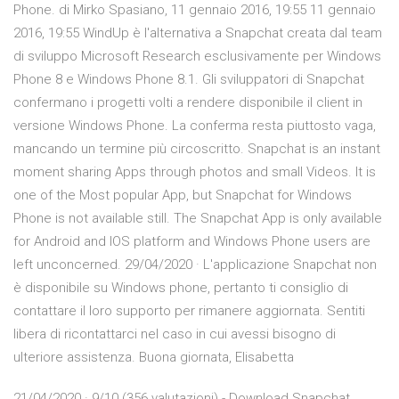
Phone. di Mirko Spasiano, 11 gennaio 2016, 19:55 11 gennaio
2016, 19:55 WindUp è l'alternativa a Snapchat creata dal team
di sviluppo Microsoft Research esclusivamente per Windows
Phone 8 e Windows Phone 8.1. Gli sviluppatori di Snapchat
confermano i progetti volti a rendere disponibile il client in
versione Windows Phone. La conferma resta piuttosto vaga,
mancando un termine più circoscritto. Snapchat is an instant
moment sharing Apps through photos and small Videos. It is
one of the Most popular App, but Snapchat for Windows
Phone is not available still. The Snapchat App is only available
for Android and IOS platform and Windows Phone users are
left unconcerned. 29/04/2020 · L'applicazione Snapchat non
è disponibile su Windows phone, pertanto ti consiglio di
contattare il loro supporto per rimanere aggiornata. Sentiti
libera di ricontattarci nel caso in cui avessi bisogno di
ulteriore assistenza. Buona giornata, Elisabetta
21/04/2020 · 9/10 (356 valutazioni) - Download Snapchat